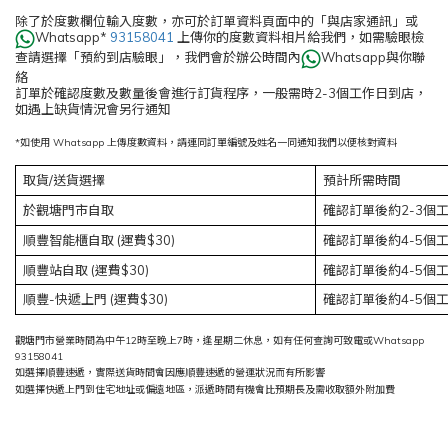
除了於度數欄位輸入度數，亦可於訂單資料頁面中的「與店家通訊」或
Whatsapp*
93158041
上傳你的度數資料相片給我們，如需驗眼檢
查請選擇「預約到店驗眼」，我們會於辦公時間內
Whatsapp與你聯
絡
訂單於確認度數及數量後會進行訂貨程序，一般需時2-3個工作日到店，
如遇上缺貨情況會另行通知
*如使用 Whatsapp 上傳度數資料，請連同訂單編號及姓名一同通知我們以便核對資料
取貨/送貨選擇
預計所需時間
於觀塘門市自取
確認訂單後約2-3個
順豐智能櫃自取 (運費$30)
確認訂單後約4-5個
順豐站自取
(運費$30)
確認訂單後約4-5個
順豐-快遞上門
(運費$30)
確認訂單後約4-5個
觀塘門市營業時間為中午12時至晚上7時，逢星期二休息，如有任何查詢可致電或Whatsapp
93158041
如選擇順豐速遞，實際送貨時間會因應順豐速遞的營運狀況而有所影響
如選擇快遞上門到住宅地址或偏遠地區，派遞時間有機會比預期長及需收取額外附加費