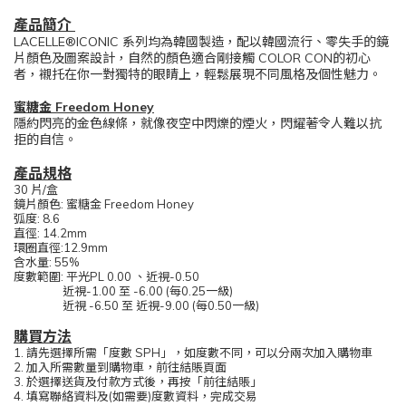
產品簡介
LACELLE®ICONIC 系列均為韓國製造，配以韓國流行、零失手的鏡
片顏色及圖案設計，自然的顏色適合剛接觸 COLOR CON的初心
者，襯托在你一對獨特的眼睛上，輕鬆展現不同風格及個性魅力。
蜜糖金 Freedom Honey
隱約閃亮的金色線條，就像夜空中閃爍的煙火，閃耀著令人難以抗
拒的自信。
產品規格
30 片/盒
鏡片顏色: 蜜糖金 Freedom Honey
弧度: 8.6
直徑: 14.2mm
環圈直徑:12.9mm
含水量: 55%
度數範圍: 平光PL 0.00 、近視-0.50
近視-1.00 至 -6.00 (每0.25一級)
近視 -6.50 至 近視-9.00 (每0.50一級)
購買方法
1. 請先選擇所需「度數 SPH」，如度數不同，可以分兩次加入購物車
2. 加入所需數量到購物車，前往結賬頁面
3. 於選擇送貨及付款方式後，再按「前往結賬」
4. 填寫聯絡資料及(如需要)度數資料，完成交易