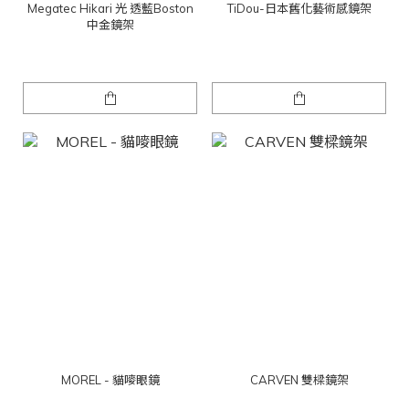
Megatec Hikari 光 透藍Boston
TiDou-日本舊化藝術感鏡架
中金鏡架
MOREL - 貓嘜眼鏡
CARVEN 雙樑鏡架