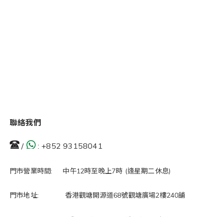
聯絡我們
/
:
+852 93158041
門市營業時間: 中午12時至晚上7時 (逢星期二休息)
門市地址: 香港觀塘開源道68號觀塘廣場2樓240舖