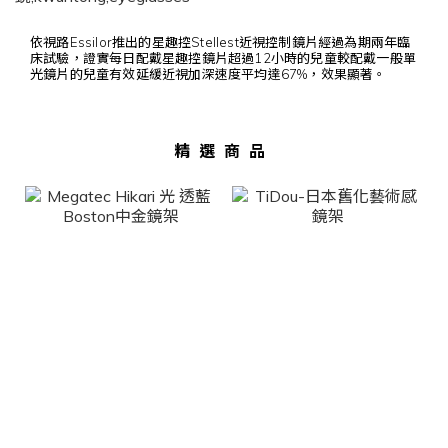
依視路Essilor推出的星趣控Stellest近視控制鏡片經過為期兩年臨
床試驗，證實每日配戴星趣控鏡片超過12小時的兒童較配戴一般單
光鏡片的兒童有效延緩近視加深速度平均達67%，效果顯著。⠀
精選商品