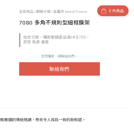
件商品
全部商品
/
眼鏡分類
/
金屬架 Metal Frame
7080 多角不規則型細框鏡架
指定分類，購買眼鏡產品滿HK$700，
即享 免運 優惠
若想購買，請聯絡我們。
聯絡我們
細框眼鏡的傳統格調，帶來令人耳目一新的新鮮感。