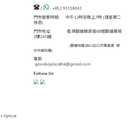
/
:
+852 93158041
門市營業時間: 中午12時至晚上7時 (逢星期二
休息)
門市地址: 香港觀塘開源道68號觀塘廣場
2樓240舖
(觀塘地鐵站B2出口天橋直達, 譚
仔米線同層)
電郵:
goodsopticalhk@gmail.com
Follow Us
s Optical