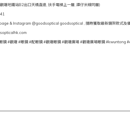
 (觀塘地鐵站B2出口天橋直達, 扶手電梯上一層, 譚仔米線同層)
041
ook page & Instagram @goodsoptical goodsoptical , 隨時獲取最新鏡架款
opticalhk.com
品眼鏡 #觀塘 #眼鏡 #配眼鏡 #觀塘眼鏡 #觀塘廣場 #觀塘廣場眼鏡 #kwuntong #ey