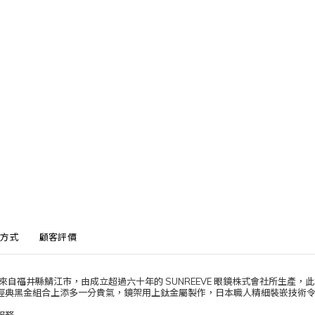
方式
顧客評價
IS來自福井縣鯖江市，由成立超過六十年的 SUNREEVE 眼鏡株式會社所生
經典黑金組合上添多一分貴氣，鏡架用上鈦金屬製作，日本職人精細裝嵌技術