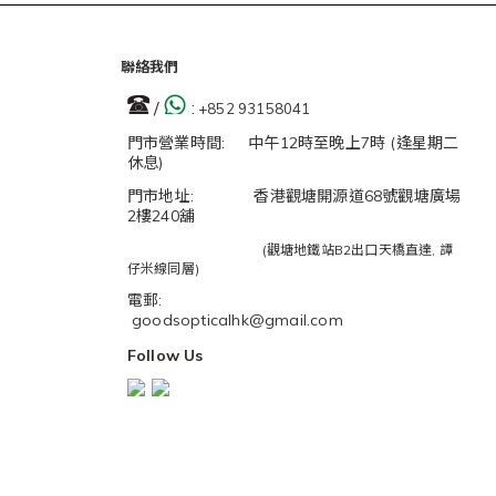
聯絡我們
/
:
+852 93158041
門市營業時間: 中午12時至晚上7時 (逢星期二
休息)
門市地址: 香港觀塘開源道68號觀塘廣場
2樓240舖
(觀塘地鐵站B2出口天橋直達, 譚
仔米線同層)
電郵:
goodsopticalhk@gmail.com
Follow Us