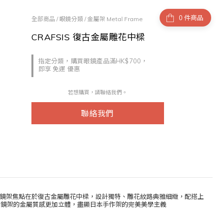
件商品
全部商品
/
眼鏡分類
/
金屬架 Metal Frame
CRAFSIS 復古金屬雕花中樑
指定分類，購買眼鏡產品滿HK$700，
即享 免運 優惠
若想購買，請聯絡我們。
聯絡我們
產，此鏡架焦點在於復古金屬雕花中樑，設計獨特、雕花紋路典雅細緻，配搭上
令鏡架的金屬質感更加立體，盡顯日本手作架的完美美學主義