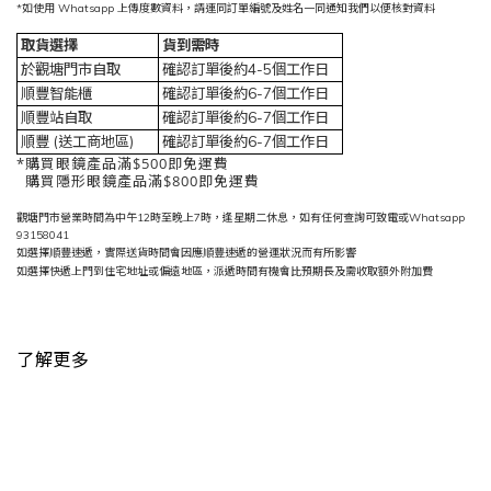
*如使用 Whatsapp 上傳度數資料，請連同訂單編號及姓名一同通知我們以便核對資料
取貨選擇
貨到需時
於觀塘門市自取
確認訂單後約4-5個工作日
順豐智能櫃
確認訂單後約6-7個工作日
順豐站自取
確認訂單後約6-7個工作日
順豐 (送工商地區)
確認訂單後約6-7個工作日
*購買眼鏡產品滿$500即免運費
購買隱形眼鏡產品滿$800即免運費
觀塘門市營業時間為中午12時至晚上7時，逢星期二休息，如有任何查詢可致電或Whatsapp
93158041
如選擇順豐速遞，實際送貨時間會因應順豐速遞的營運狀況而有所影響
如選擇快遞上門到住宅地址或偏遠地區，派遞時間有機會比預期長及需收取額外附加費
了解更多