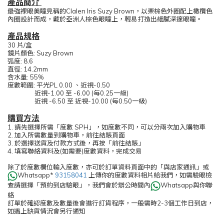
產品簡介
最強裸眼美瞳見稱的Clalen Iris Suzy Brown，以栗棕色外圈配上橄欖色
內圈設計而成，戴於亞洲人棕色眼瞳上，輕易打造出細膩深邃眼瞳。
產品規格
30 片/盒
鏡片顏色: Suzy Brown
弧度: 8.6
直徑: 14.2mm
含水量: 55%
度數範圍: 平光PL 0.00 、近視-0.50
近視-1.00 至 -6.00 (每0.25一級)
近視 -6.50 至 近視-10.00 (每0.50一級)
購買方法
1. 請先選擇所需「度數 SPH」，如度數不同，可以分兩次加入購物車
2. 加入所需數量到購物車，前往結賬頁面
3. 於選擇送貨及付款方式後，再按「前往結賬」
4. 填寫聯絡資料及(如需要)度數資料，完成交易
除了於度數欄位輸入度數，亦可於訂單資料頁面中的「與店家通訊」或
Whatsapp*
93158041
上傳你的度數資料相片給我們，如需驗眼檢
查請選擇「預約到店驗眼」，我們會於辦公時間內
Whatsapp與你聯
絡
訂單於確認度數及數量後會進行訂貨程序，一般需時2-3個工作日到店，
如遇上缺貨情況會另行通知