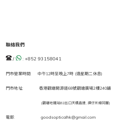
聯絡我們
/
:
+852 93158041
門市營業時間: 中午12時至晚上7時 (逢星期二休息)
門市地址: 香港觀塘開源道68號觀塘廣場2樓240舖
(觀塘地鐵站B2出口天橋直達, 譚仔米線同層)
電郵: goodsopticalhk@gmail.com