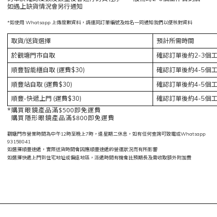
如遇上缺貨情況會另行通知
*如使用 Whatsapp 上傳度數資料，請連同訂單編號及姓名一同通知我們以便核對資料
取貨/送貨選擇
預計所需時間
於觀塘門市自取
確認訂單後約2-3個
順豐智能櫃自取 (運費$30)
確認訂單後約4-5個
順豐站自取
(運費$30)
確認訂單後約4-5個
順豐-快遞上門
(運費$30)
確認訂單後約4-5個
*購買眼鏡產品滿$500即免運費
購買隱形眼鏡產品滿$800即免運費
觀塘門市營業時間為中午12時至晚上7時，逢星期二休息，如有任何查詢可致電或Whatsapp
93158041
如選擇順豐速遞，實際送貨時間會因應順豐速遞的營運狀況而有所影響
如選擇快遞上門到住宅地址或偏遠地區，派遞時間有機會比預期長及需收取額外附加費