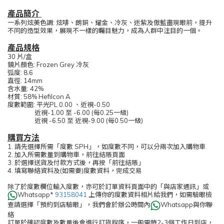
產品簡介
一系列炫美色調: 炫啡、朗銅、耀金、冷灰、迷紫及傲藍盡現眼前，提升
不同的造型效果，展現不一樣的矚目魅力，成為人群中注目的一個。
產品規格
30 片/盒
鏡片顏色: Frozen Grey 冷灰
弧度: 8.6
直徑: 14mm
含水量: 42%
材質: 58% Hefilcon A
度數範圍: 平光PL 0.00 、近視-0.50
近視-1.00 至 -6.00 (每0.25一級)
近視 -6.50 至 近視-9.00 (每0.50一級)
購買方法
1. 請先選擇所需「度數 SPH」，如度數不同，可以分兩次加入購物車
2. 加入所需數量到購物車，前往結賬頁面
3. 於選擇送貨及付款方式後，再按「前往結賬」
4. 填寫聯絡資料及(如需要)度數資料，完成交易
除了於度數欄位輸入度數，亦可於訂單資料頁面中的「與店家通訊」或
Whatsapp*
93158041
上傳你的度數資料相片給我們，如需驗眼檢
查請選擇「預約到店驗眼」，我們會於辦公時間內
Whatsapp與你聯
絡
訂單於確認度數及數量後會進行訂貨程序，一般需時2-3個工作日到店，