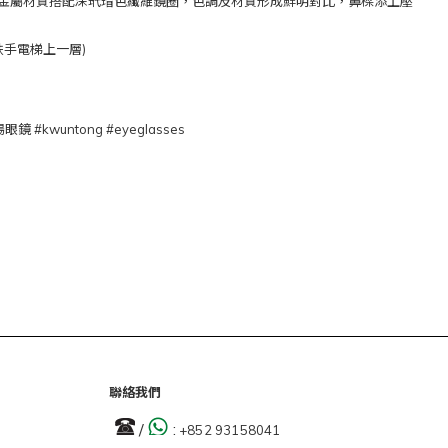
鈦金屬材質搭配深玳瑁色纖維鏡圈，色調及材質形成鮮明對比，鼻樑添上壓
扶手電梯上一層)
鏡 #kwuntong #eyeglasses
聯絡我們
/
:
+852 93158041