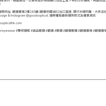
全新鏡框系列，韓國製造，以雙樑設計為結構打造出上寬下窄的方形鏡框，純銀色
！
地址: 觀塘廣場2樓240舖 (觀塘地鐵站B2出口直達, 譚仔米線同層、大快活
book page & Instagram @goodsoptical, 隨時獲取最新鏡架款式及優惠資訊
opticalhk.com
 #lustereyewear #雙樑鏡框 #誠品眼鏡 #觀塘 #眼鏡 #觀塘眼鏡 #觀塘廣場 #觀塘廣場眼