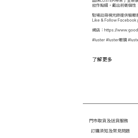
品牌LUSTER帶來了
紋作點綴，戴出前衛個性
駐場註冊視光師提供驗眼服務
Like & Follow Face
網店：https://www.goods
#luster #luster眼鏡
了解更多
門市取貨及送貨服務
訂購須知及常見問題