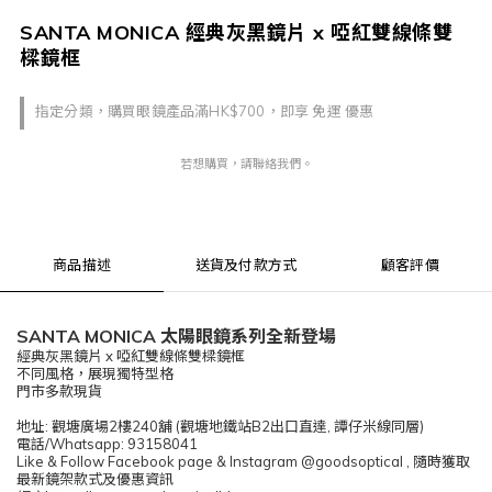
SANTA MONICA 經典灰黑鏡片 x 啞紅雙線條雙
樑鏡框
指定分類，購買眼鏡產品滿HK$700，即享 免運 優惠
若想購買，請聯絡我們。
商品描述
送貨及付款方式
顧客評價
SANTA MONICA 太陽眼鏡系列全新登場
經典灰黑鏡片 x 啞紅雙線條雙樑鏡框
不同風格，展現獨特型格
門市多款現貨
地址: 觀塘廣場2樓240舖 (觀塘地鐵站B2出口直達, 譚仔米線同層)
電話/Whatsapp: 93158041
Like & Follow Facebook page & Instagram @goodsoptical , 隨時獲取
最新鏡架款式及優惠資訊