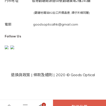
門市地址: 香港觀塘開源道68號觀塘廣場2樓240舖
(觀塘地鐵站B2出口天橋直達, 譚仔米線同層)
電郵: goodsopticalhk@gmail.com
Follow Us
退換貨政策
|
條款及細則
| 2020 © Goods Optical