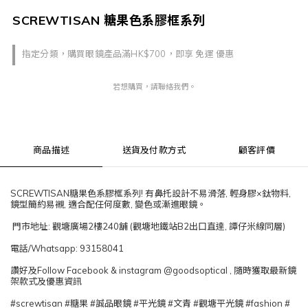
SCREWTISAN 糖果色系膠框系列
指定分類，購買眼鏡產品滿HK$700，即享 免運 優惠
若想購買，請聯絡我們。
商品描述
送貨及付款方式
顧客評價
SCREWTISAN糖果色系膠框系列! 有鼻托設計不易滑落, 輕身膠×鈦物料,
鏡型簡約易襯, 適合配任何度數, 變色或漸進眼鏡。
門市地址: 觀塘廣場2樓240舖 (觀塘地鐵站B2出口直達, 譚仔米線同層)
電話/Whatsapp: 93158041
讚好及Follow Facebook & instagram @goodsoptical , 隨時獲取最新鏡
架款式及優惠資訊
#screwtisan #糖果 #誠品眼鏡 #平光鏡 #文青 #觀塘平光鏡 #fashion #