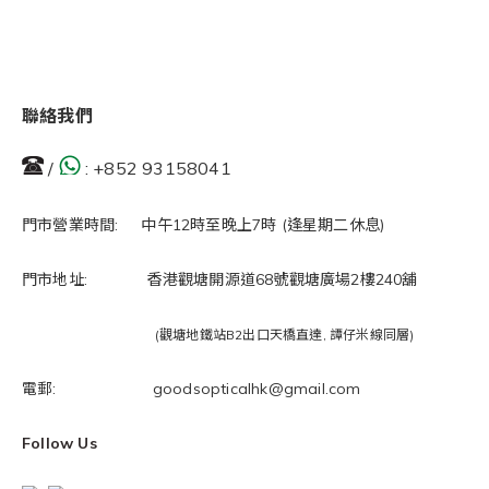
聯絡我們
/
:
+852 93158041
門市營業時間: 中午12時至晚上7時 (逢星期二休息)
門市地址: 香港觀塘開源道68號觀塘廣場2樓240舖
(觀塘地鐵站B2出口天橋直達, 譚仔米線同層)
電郵: goodsopticalhk@gmail.com
Follow Us