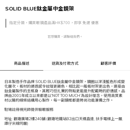
SOLID BLUE鈦金屬中金鏡架
指定分類，購買眼鏡產品滿HK$700，即享 免運 優惠
若想購買，請聯絡我們。
商品描述
送貨及付款方式
顧客評價
日本製造手作品牌 SOLID BLUE鈦金屬中金鏡架，鏡圈以深淺藍色形成變
化層次，板材的通透感令紋理更顯色，相比起一般板材架更出色，連接由
鈦金屬製作的主框身，其輕巧但扎實的特點更能提升配戴時的舒適感。品
牌由2001年成立以來都是以'NOT TOO MUCH’為設計理念，使用高質素
材以簡約線條結構用心製作，每一副鏡框都是時尚功能兼備之作。
駐場註冊視光師提供驗眼服務
地址: 觀塘廣場2樓240舖 (觀塘地鐵站B2出口天橋直達, 扶手電梯上一層,
譚仔米線同層)