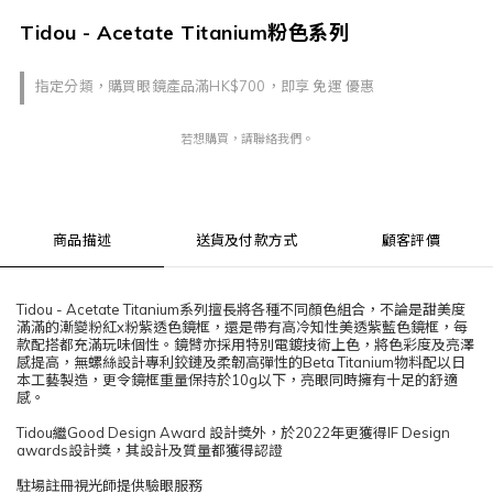
Tidou - Acetate Titanium粉色系列
指定分類，購買眼鏡產品滿HK$700，即享 免運 優惠
若想購買，請聯絡我們。
商品描述
送貨及付款方式
顧客評價
Tidou - Acetate Titanium系列擅長將各種不同顏色組合，不論是甜美度
滿滿的漸變粉紅x粉紫透色鏡框，還是帶有高冷知性美透紫藍色鏡框，每
款配搭都充滿玩味個性。鏡臂亦採用特別電鍍技術上色，將色彩度及亮澤
感提高，無螺絲設計專利鉸鏈及柔韌高彈性的Beta Titanium物料配以日
本工藝製造，更令鏡框重量保持於10g以下，亮眼同時擁有十足的舒適
感。
Tidou繼Good Design Award 設計獎外，於2022年更獲得IF Design
awards設計獎，其設計及質量都獲得認證
駐場註冊視光師提供驗眼服務