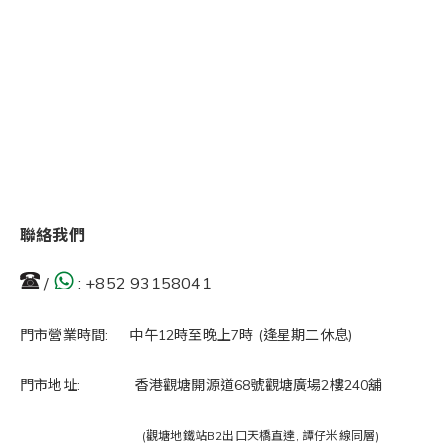
聯絡我們
/
:
+852 93158041
門市營業時間: 中午12時至晚上7時 (逢星期二休息)
門市地址: 香港觀塘開源道68號觀塘廣場2樓240舖
(觀塘地鐵站B2出口天橋直達, 譚仔米線同層)