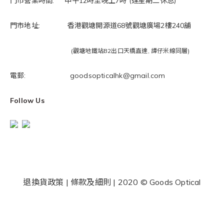
門市營業時間: 中午12時至晚上7時 (逢星期二休息)
門市地址: 香港觀塘開源道68號觀塘廣場2樓240舖
(觀塘地鐵站B2出口天橋直達, 譚仔米線同層)
電郵: goodsopticalhk@gmail.com
Follow Us
退換貨政策
|
條款及細則
| 2020 © Goods Optical