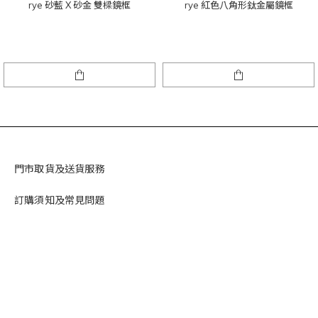
rye 砂藍 X 砂金 雙樑鏡框
rye 紅色八角形鈦金屬鏡框
門市取貨及送貨服務
訂購須知及常見問題