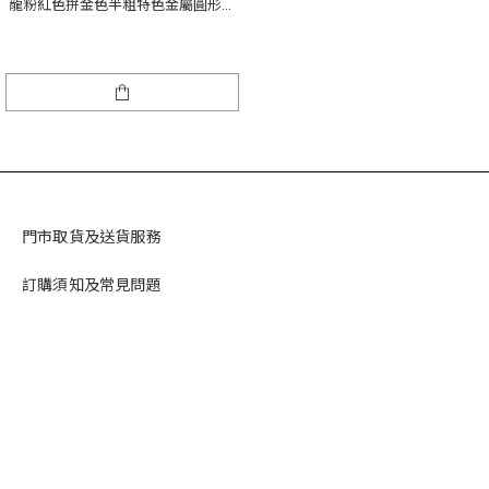
龍粉紅色拚金色半粗特色金屬圓形鏡
框
門市取貨及送貨服務
訂購須知及常見問題