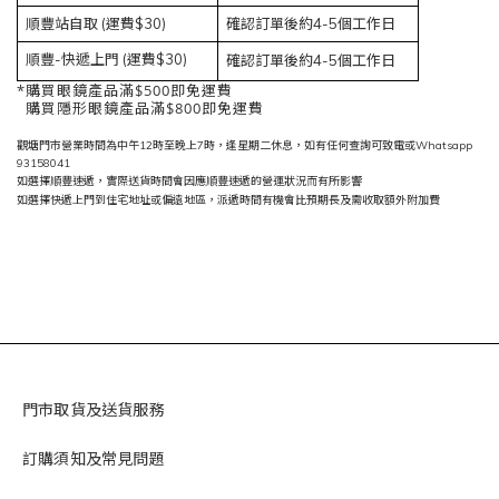
順豐站自取 (運費$30)
確認訂單後約4-5個工作日
順豐-快遞上門 (運費$30)
確認訂單後約4-5個工作日
*購買眼鏡產品滿$500即免運費
購買隱形眼鏡產品滿$800即免運費
觀塘門市營業時間為中午12時至晚上7時，逢星期二休息，如有任何查詢可致電或Whatsapp
93158041
如選擇順豐速遞，實際送貨時間會因應順豐速遞的營運狀況而有所影響
如選擇快遞上門到住宅地址或偏遠地區，派遞時間有機會比預期長及需收取額外附加費
門市取貨及送貨服務
訂購須知及常見問題