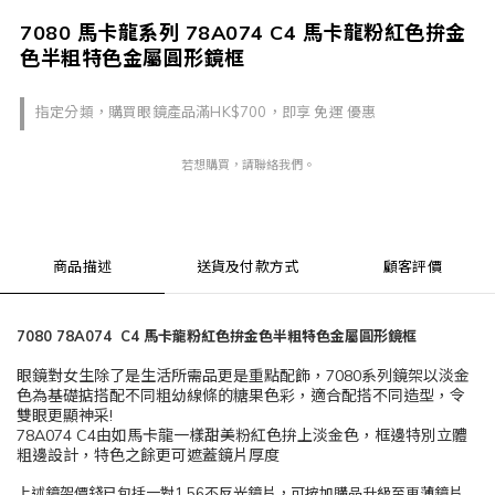
7080 馬卡龍系列 78A074 C4 馬卡龍粉紅色拚金
色半粗特色金屬圓形鏡框
指定分類，購買眼鏡產品滿HK$700，即享 免運 優惠
若想購買，請聯絡我們。
商品描述
送貨及付款方式
顧客評價
7080 78A074 C4 馬卡龍粉紅色拚金色半粗特色金屬圓形鏡框
眼鏡對女生除了是生活所需品更是重點配飾，7080系列鏡架以淡金
色為基礎掂搭配不同粗幼線條的糖果色彩，適合配搭不同造型，令
雙眼更顯神采!
78A074 C4由如馬卡龍一樣甜美粉紅色拚上淡金色，框邊特別立體
粗邊設計，特色之餘更可遮蓋鏡片厚度
上述鏡架價錢已包括一對1.56不反光鏡片，可按加購品升級至更薄鏡片