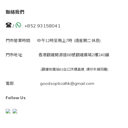
聯絡我們
/
:
+852 93158041
門市營業時間: 中午12時至晚上7時 (逢星期二休息)
門市地址: 香港觀塘開源道68號觀塘廣場2樓240舖
(觀塘地鐵站B2出口天橋直達, 譚仔米線同層)
電郵: goodsopticalhk@gmail.com
Follow Us