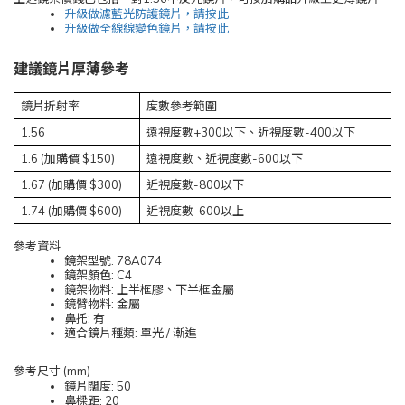
升級做濾藍光防護鏡片，請按此
升級做全線線變色鏡片，請按此
建議鏡片厚薄參考
鏡片折射率
度數參考範圍
1.56
遠視度數+300以下、近視度數-400以下
1.6 (加購價 $150)
遠視度數、近視度數-600以下
1.67 (加購價 $300)
近視度數-800以下
1.74 (加購價 $600)
近視度數-600以上
參考資料
鏡架型號: 78A074
鏡架顏色: C4
鏡架物料: 上半框膠、下半框金屬
鏡臂物料: 金屬
鼻托: 有
適合鏡片種類: 單光 / 漸進
參考尺寸 (mm)
鏡片闊度: 50
鼻樑距: 20