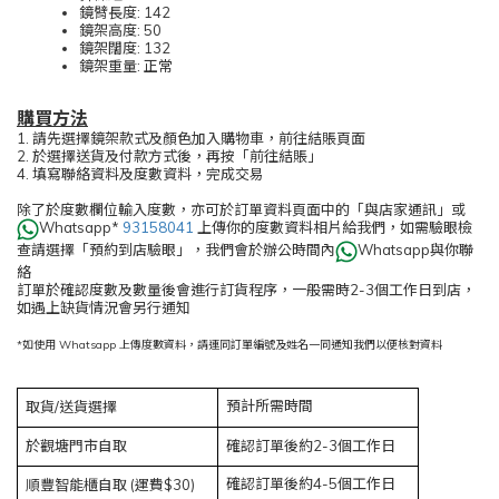
鏡臂長度: 142
鏡架高度: 50
鏡架闊度: 132
鏡架重量: 正常
購買方法
1. 請先選擇鏡架款式及顏色加入購物車，前往結賬頁面
2. 於選擇送貨及付款方式後，再按「前往結賬」
4. 填寫聯絡資料及度數資料，完成交易
除了於度數欄位輸入度數，亦可於訂單資料頁面中的「與店家通訊」或
Whatsapp*
93158041
上傳你的度數資料相片給我們，如需驗眼檢
查請選擇「預約到店驗眼」，我們會於辦公時間內
Whatsapp與你聯
絡
訂單於確認度數及數量後會進行訂貨程序，一般需時2-3個工作日到店，
如遇上缺貨情況會另行通知
*如使用 Whatsapp 上傳度數資料，請連同訂單編號及姓名一同通知我們以便核對資料
預計所需時間
取貨/送貨選擇
於觀塘門市自取
確認訂單後約2-3個工作日
確認訂單後約4-5個工作日
順豐智能櫃自取 (運費$30)