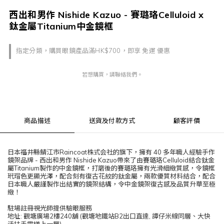
西出和男作 Nishide Kazuo - 賽璐珞Celluloid x
鈦金屬Titanium中金鏡框
指定分類，購買眼鏡產品滿HK$700，即享 免運 優惠
若想購買，請聯絡我們。
商品描述
送貨及付款方式
顧客評價
日本福井縣鯖江市Raincoat株式会社的旗下，擁有 40 多年職人經驗手作
鏡架品牌 - 西出和男作 Nishide Kazuo帶來了由賽璐珞Celluloid結合鈦金
屬Titanium製作的中金鏡框，打磨後的賽璐珞擁有光滑細緻質感，令鏡框
玳瑁色更顯光澤，配合刻有復古花紋的鈦金屬，兩款優質材料結合，配合
日本職人嚴謹製作出結實的鏡架結構，令中金鏡架復古感及品質升華至極
緻！
駐場註冊視光師提供驗眼服務
地址: 觀塘廣場2樓240舖 (觀塘地鐵站B2出口直達, 譚仔米線同層、大快