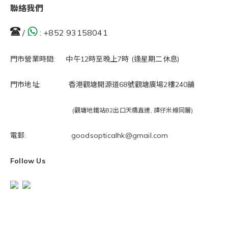
聯絡我們
/
:
+852 93158041
門市營業時間: 中午12時至晚上7時 (逢星期二休息)
門市地址: 香港觀塘開源道68號觀塘廣場2樓240舖
(觀塘地鐵站B2出口天橋直達, 譚仔米線同層)
電郵: goodsopticalhk@gmail.com
Follow Us