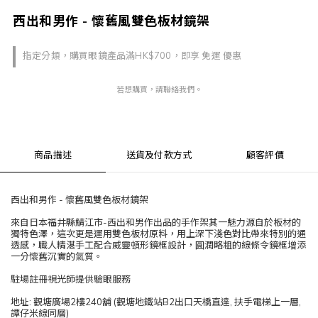
西出和男作 - 懷舊風雙色板材鏡架
指定分類，購買眼鏡產品滿HK$700，即享 免運 優惠
若想購買，請聯絡我們。
商品描述
送貨及付款方式
顧客評價
西出和男作 - 懷舊風雙色板材鏡架
來自日本福井縣鯖江市-西出和男作出品的手作架其一魅力源自於板材的
獨特色澤，這次更是運用雙色板材原料，用上深下淺色對比帶來特別的通
透感，職人精湛手工配合威靈頓形鏡框設計，圓潤略粗的線條令鏡框增添
一分懷舊沉實的氣質。
駐場註冊視光師提供驗眼服務
地址: 觀塘廣場2樓240舖 (觀塘地鐵站B2出口天橋直達, 扶手電梯上一層,
譚仔米線同層)