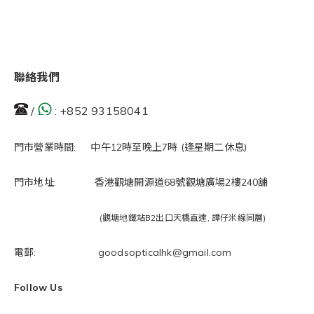
聯絡我們
/
:
+852 93158041
門市營業時間: 中午12時至晚上7時 (逢星期二休息)
門市地址: 香港觀塘開源道68號觀塘廣場2樓240舖
(觀塘地鐵站B2出口天橋直達, 譚仔米線同層)
電郵: goodsopticalhk@gmail.com
Follow Us