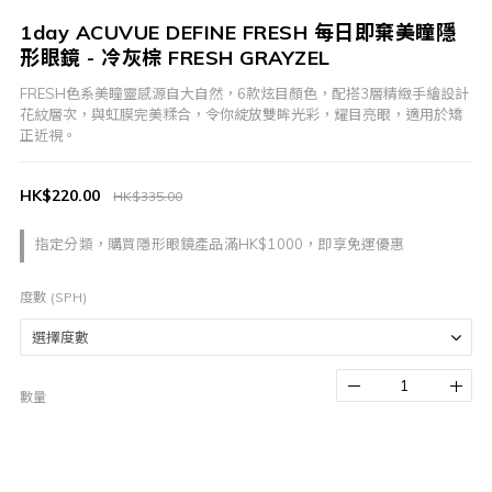
1day ACUVUE DEFINE FRESH 每日即棄美瞳隱
形眼鏡 - 冷灰棕 FRESH GRAYZEL
FRESH色系美瞳靈感源自大自然，6款炫目顏色，配搭3層精緻手繪設計
花紋層次，與虹膜完美糅合，令你綻放雙眸光彩，耀目亮眼，適用於矯
正近視。
HK$220.00
HK$335.00
指定分類，購買隱形眼鏡產品滿HK$1000，即享免運優惠
度數 (SPH)
數量