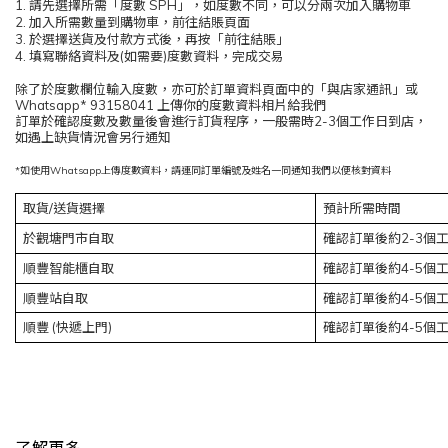
1. 請先選擇所需「度數 SPH」，如度數不同，可以分兩次加入購物車
2. 加入所需數量到購物車，前往結賬頁面
3. 於選擇送貨及付款方式後，再按「前往結賬」
4. 填寫聯絡資料及(如需要)度數資料，完成交易
除了於度數欄位輸入度數，亦可於訂單資料頁面中的「與店家通訊」或
Whatsapp* 93158041 上傳你的度數資料相片給我們
訂單於確認度數及數量後會進行訂貨程序，一般需時2-3個工作日到店，
如遇上缺貨情況會另行通知
*如使用Whatsapp上傳度數資料，請連同訂單編號及姓名一同通知我們以便核對資料
取貨/送貨選擇
預計所需時間
於觀塘門市自取
確認訂單後約2-3個
順豐智能櫃自取
確認訂單後約4-5個
順豐站自取
確認訂單後約4-5個
順豐
(快遞上門)
確認訂單後約4-5個