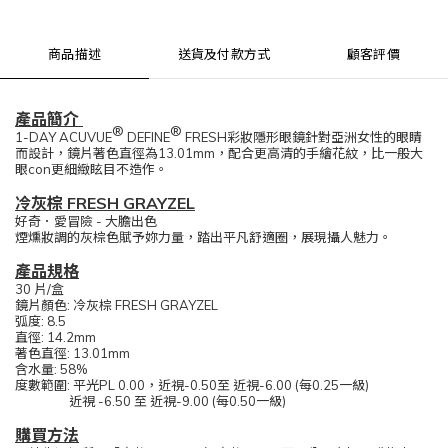
商品描述
送貨及付款方式
顧客評價
產品簡介
®
®
1-DAY ACUVUE
DEFINE
FRESH彩妝隱形眼鏡針對亞洲女性的眼睛
而設計，鏡片著色直徑為13.01mm，配合更高清的手繪花紋，比一般大
眼con更細緻眩目不造作。
冷灰棕 FRESH GRAYZEL
好奇．愛冒險 - 大膽出色
煙燻妝調的灰棕色賦予妳力量，踏出平凡舒適圈，展現攝人魅力。
產品規格
30 片/盒
鏡片顏色:
冷灰棕 FRESH GRAYZEL
弧度: 8.5
直徑: 14.2mm
著色直徑: 13.01mm
含水量: 58%
度數範圍: 平光PL 0.00，近視-0.50至 近視-6.00 (每0.25一級)
近視 -6.50 至 近視-9.00 (每0.50一級)
購買方法