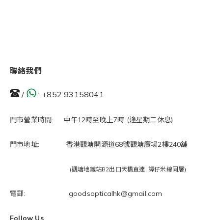
聯絡我們
/
:
+852 93158041
門市營業時間: 中午12時至晚上7時 (逢星期二休息)
門市地址: 香港觀塘開源道68號觀塘廣場2樓240舖
(觀塘地鐵站B2出口天橋直達, 譚仔米線同層)
電郵: goodsopticalhk@gmail.com
Follow Us