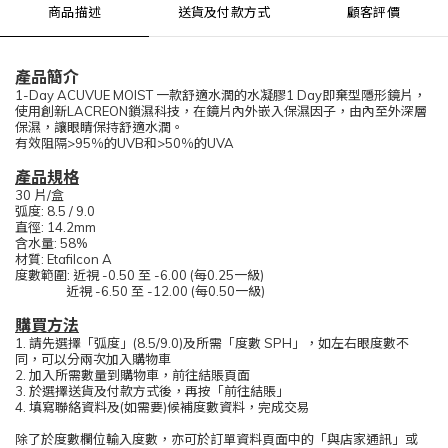
商品描述
送貨及付款方式
顧客評價
產品簡介
1-Day ACUVUE MOIST 一款舒適水潤的水凝膠1 Day即棄型隱形鏡片，
使用創新LACREON鎖濕科技，在鏡片內外嵌入保濕因子，由內至外深層
保濕，讓眼睛保持舒適水潤。
有效阻隔>95％的UVB和>50％的UVA
產品規格
30 片/盒
弧度: 8.5 / 9.0
直徑: 14.2mm
含水量: 58%
材質: Etafilcon A
度數範圍: 近視 -0.50 至 -6.00 (每0.25一級)
近視 -6.50 至 -12.00 (每0.50一級)
購買方法
1. 請先選擇「弧度」(8.5/9.0)及所需「度數 SPH」，如左右眼度數不
同，可以分兩次加入購物車
2. 加入所需數量到購物車，前往結賬頁面
3. 於選擇送貨及付款方式後，再按「前往結賬」
4. 填寫聯絡資料及(如需要)候補度數資料，完成交易
除了於度數欄位輸入度數，亦可於訂單資料頁面中的「與店家通訊」或