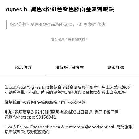
agnes b. 黑色x粉紅色雙色膠面金屬臂眼鏡
指定分類，購買眼鏡產品滿HK$700，即享 免運 優惠
若想購買，請聯絡我們。
商品描述
送貨及付款方式
顧客評價
法式氣質品牌agnes b.眼鏡結合了鈦金屬及輕巧板材，用上大熱六邊形，
可調較鼻批，不論是時尚的混色還是經典的黑金鏡框都戴出自我風格
駐場註冊視光師提供驗眼服務，門市多款現貨
地址: 觀塘廣場2樓240舖 (觀塘地鐵站B2出口直達, 譚仔米線同層)
電話/Whatsapp: 93158041
Like & Follow Facebook page & Instagram @goodsoptical , 隨時獲取
最新鏡架款式及優惠資訊