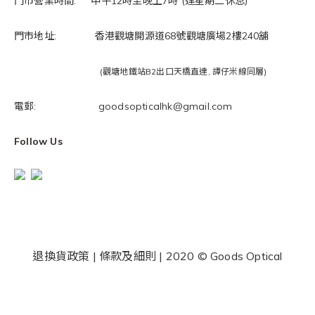
門市營業時間: 中午12時至晚上7時 (逢星期二休息)
門市地址: 香港觀塘開源道68號觀塘廣場2樓240舖
(觀塘地鐵站B2出口天橋直達, 譚仔米線同層)
電郵: goodsopticalhk@gmail.com
Follow Us
退換貨政策
|
條款及細則
| 2020 © Goods Optical