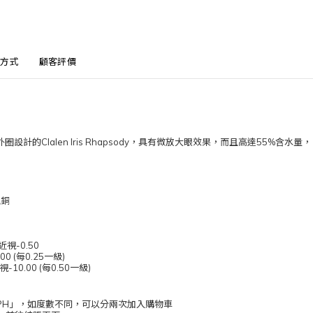
方式
顧客評價
設計的Clalen Iris Rhapsody，具有微放大眼效果，而且高達55%含
瑰銅
近視-0.50
 (每0.25一級)
0.00 (每0.50一級)
 SPH」，如度數不同，可以分兩次加入購物車