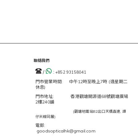
聯絡我們
/
:
+852 93158041
門市營業時間: 中午12時至晚上7時 (逢星期二
休息)
門市地址: 香港觀塘開源道68號觀塘廣場
2樓240舖
(觀塘地鐵站B2出口天橋直達, 譚
仔米線同層)
電郵:
goodsopticalhk@gmail.com