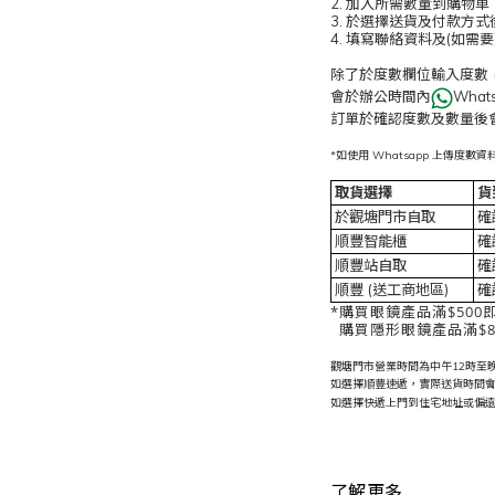
2. 加入所需數量到購物
3. 於選擇送貨及付款方
4. 填寫聯絡資料及(如需
除了於度數欄位輸入度數
會於辦公時間內
Wha
訂單於確認度數及數量後
*如使用 Whatsapp 上傳
取貨選擇
貨
於觀塘門市自取
確
順豐智能櫃
確
順豐站自取
確
順豐 (送工商地區)
確
*購買眼鏡產品滿$500
購買隱形眼鏡產品滿$8
觀塘門市營業時間為中午12時至晚上
如選擇順豐速遞，實際送貨時間
如選擇快遞上門到住宅地址或偏
了解更多