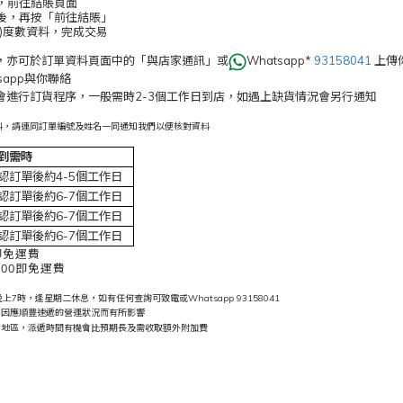
車，前往結賬頁面
式後，再按「前往結賬」
要)度數資料，完成交易
，亦可於訂單資料頁面中的「與店家通訊」或
Whatsapp*
93158041
上傳
tsapp與你聯絡
會進行訂貨程序，一般需時2-3個工作日到店，如遇上缺貨情況會另行通知
度數資料，請連同訂單編號及姓名一同通知我們以便核對資料
到需時
認訂單後約4-5個工作日
認訂單後約6-7個工作日
認訂單後約6-7個工作日
認訂單後約6-7個工作日
即免運費
00即免運費
7時，逢星期二休息，如有任何查詢可致電或Whatsapp 93158041
會因應順豐速遞的營運狀況而有所影響
遠地區，派遞時間有機會比預期長及需收取額外附加費