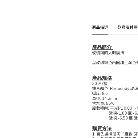
商品描述
送貨及付款
產品簡介
玫瑰銅的大眼魔法
以玫瑰銅色內圈加上深色外圈
產品規格
30 片/盒
鏡片顏色: Rhapsody 玫
弧度: 8.6
直徑: 14.2mm
含水量: 55%
度數範圍: 平光PL 0.00 、
近視-1.00 至 -6.00
近視 -6.50 至 近視-1
購買方法
1. 請先選擇所需「度數