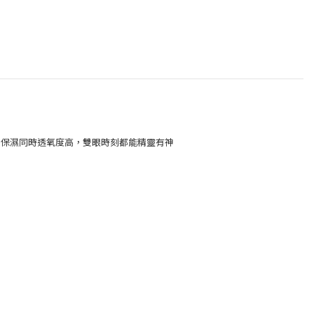
水量， 保濕同時透氧度高，雙眼時刻都能精靈有神