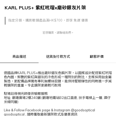
KARL PLUS+ 紫紅玳瑁x磨砂銀灰片架
指定分類，購買眼鏡產品滿HK$700，即享 免運 優惠
若想購買，請聯絡我們。
商品描述
送貨及付款方式
顧客評價
德國品牌KARL PLUS+推出磨砂銀灰色鋼片架，以圓框設計配搭紫紅玳瑁
色內圈，鮮艷的紫紅與銀灰的冷色形成一種特別的對比，主框採用鈦金屬
製造，更配備品牌獨有專利無螺絲鉸鏈，能保持堅韌彈性的同時進一步減
輕鏡架的重量，令此鏡架更顯輕巧耐用
駐場註冊視光師提供驗眼服務
地址: 觀塘廣場2樓240舖 (觀塘地鐵站B2出口直達, 扶手電梯上一層, 譚仔
米線同層)
Like & Follow Facebook page & Instagram @goodsoptical
goodsoptical , 隨時獲取最新鏡架款式及優惠資訊