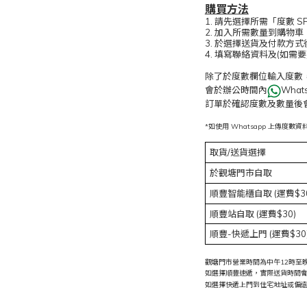
購買方法
1. 請先選擇所需「度數
2. 加入所需數量到購物
3. 於選擇送貨及付款方
4. 填寫聯絡資料及(如需
除了於度數欄位輸入度數
會於辦公時間內
Wha
訂單於確認度數及數量後
*如使用 Whatsapp 上傳
取貨/送貨選擇
於觀塘門市自取
順豐智能櫃自取 (運費$3
順豐站自取
(運費$30)
順豐-快遞上門
(運費$30
觀塘門市營業時間為中午12時至晚上
如選擇順豐速遞，實際送貨時間
如選擇快遞上門到住宅地址或偏