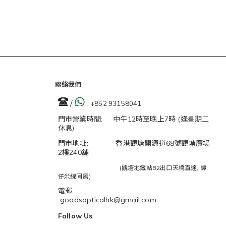
聯絡我們
/
:
+852 93158041
門市營業時間: 中午12時至晚上7時 (逢星期二
休息)
門市地址: 香港觀塘開源道68號觀塘廣場
2樓240舖
(觀塘地鐵站B2出口天橋直達, 譚
仔米線同層)
電郵:
goodsopticalhk@gmail.com
Follow Us