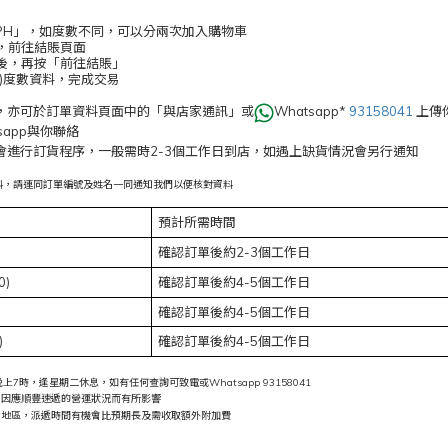
 SPH」，如度數不同，可以分兩次加入購物車
車，前往結賬頁面
式後，再按「前往結賬」
要)度數資料，完成交易
，亦可於訂單資料頁面中的「與店家通訊」或
Whatsapp*
93158041
上傳
tsapp與你聯絡
會進行訂貨程序，一般需時2-3個工作日到店，如遇上缺貨情況會另行通知
度數資料，請連同訂單編號及姓名一同通知我們以便核對資料
預計所需時間
確認訂單後約2-3個工作日
0)
確認訂單後約4-5個工作日
確認訂單後約4-5個工作日
)
確認訂單後約4-5個工作日
7時，逢星期二休息，如有任何查詢可致電或Whatsapp 93158041
會因應順豐速遞的營運狀況而有所影響
遠地區，派遞時間有機會比預期長及需收取額外附加費