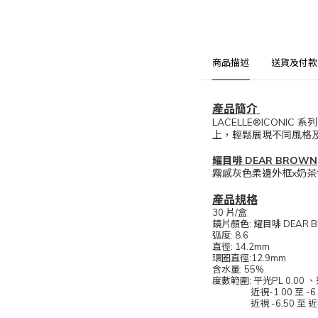
商品描述
送貨及付款
產品簡介
LACELLE®ICON
上，輕鬆展現不同風格
耀目啡 DEAR BROWN
霧感灰色柔邊外框x奶
產品規格
30 片/盒
鏡片顏色: 耀目啡 DEAR 
弧度: 8.6
直徑: 14.2mm
環圈直徑:12.9mm
含水量: 55%
度數範圍: 平光PL 0.00 、
近視-1.00 至 -6.00
近視 -6.50 至 近視-9