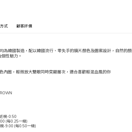
方式
顧客評價
IC 系列均為韓國製造，配以韓國流行、零失手的鏡片顏色及圖案設計，自然的
及個性魅力。
茶色內圈，輕微放大雙眼同時突顯層次，適合喜歡輕混血風的你
BROWN
近視-0.50
 (每0.25一級)
.00 (每0.50一級)