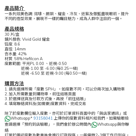
產品簡介
一系列炫美色調: 炫啡、朗銅、耀金、冷灰、迷紫及傲藍盡現眼前，提升
不同的造型效果，展現不一樣的矚目魅力，成為人群中注目的一個。
產品規格
30 片/盒
鏡片顏色: Vivid Gold 耀金
弧度: 8.6
直徑: 14mm
含水量: 42%
材質: 58% Hefilcon A
度數範圍: 平光PL 0.00 、近視-0.50
近視-1.00 至 -6.00 (每0.25一級)
近視 -6.50 至 近視-9.00 (每0.50一級)
購買方法
1. 請先選擇所需「度數 SPH」，如度數不同，可以分兩次加入購物車
2. 加入所需數量到購物車，前往結賬頁面
3. 於選擇送貨及付款方式後，再按「前往結賬」
4. 填寫聯絡資料及(如需要)度數資料，完成交易
除了於度數欄位輸入度數，亦可於訂單資料頁面中的「與店家通訊」或
Whatsapp*
93158041
上傳你的度數資料相片給我們，如需驗眼檢
查請選擇「預約到店驗眼」，我們會於辦公時間內
Whatsapp與你聯
絡
訂單於確認度數及數量後會進行訂貨程序，一般需時2-3個工作日到店，