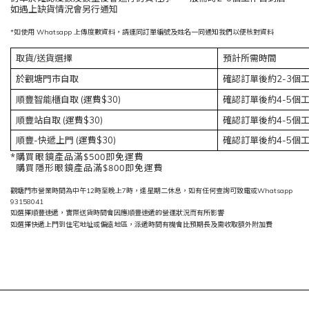
如遇上缺貨情況會另行通知
*如使用 Whatsapp 上傳度數資料，請連同訂單編號及姓名一同通知我們以便核對資料
取貨/送貨選擇
預計所需時間
於觀塘門市自取
確認訂單後約2-3個
順豐智能櫃自取 (運費$30)
確認訂單後約4-5個
順豐站自取
(運費$30)
確認訂單後約4-5個
順豐-快遞上門
(運費$30)
確認訂單後約4-5個
*購買眼鏡產品滿$500即免運費
購買隱形眼鏡產品滿$800即免運費
觀塘門市營業時間為中午12時至晚上7時，逢星期二休息，如有任何查詢可致電或Whatsapp
93158041
如選擇順豐速遞，實際送貨時間會因應順豐速遞的營運狀況而有所影響
如選擇快遞上門到住宅地址或偏遠地區，派遞時間有機會比預期長及需收取額外附加費