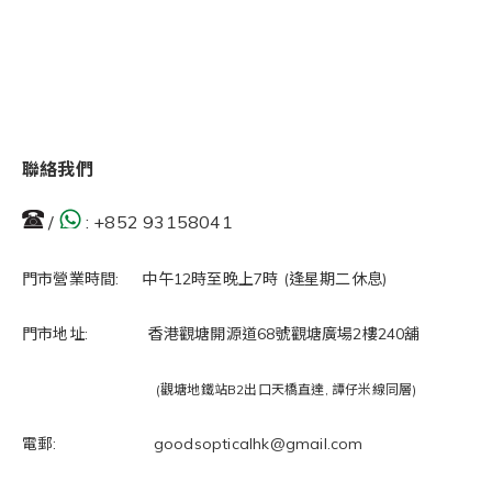
聯絡我們
/
:
+852 93158041
門市營業時間: 中午12時至晚上7時 (逢星期二休息)
門市地址: 香港觀塘開源道68號觀塘廣場2樓240舖
(觀塘地鐵站B2出口天橋直達, 譚仔米線同層)
電郵: goodsopticalhk@gmail.com