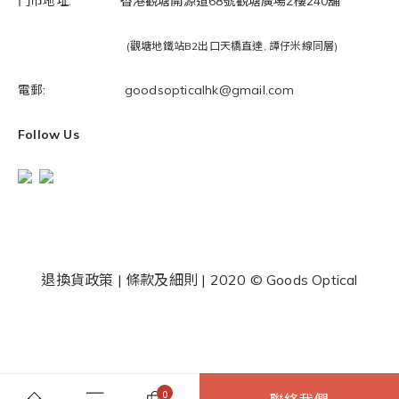
門市地址: 香港觀塘開源道68號觀塘廣場2樓240舖
(觀塘地鐵站B2出口天橋直達, 譚仔米線同層)
電郵: goodsopticalhk@gmail.com
Follow Us
退換貨政策
|
條款及細則
| 2020 © Goods Optical