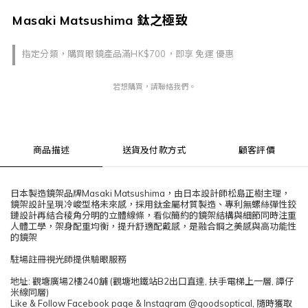
Masaki Matsushima 鈦之極致
指定分類，購買眼鏡產品滿HK$700，即享 免運 優惠
若想購買，請聯絡我們。
商品描述
送貨及付款方式
顧客評價
日本製造鏡架品牌Masaki Matsushima，由日本設計師松島正樹主理，
鏡架設計呈現冷峻型格未來感，採用鈦金屬材質製造、專利無螺絲彈性鉸
鏈設計再結合稜角分明的立體線條，看似簡約的鏡架結構與細節同時注重
人體工學，架身配重均衡，提升舒適配戴感，是融合鋼之美感與高功能性
的鏡架
駐場註冊視光師提供驗眼服務
地址: 觀塘廣場2樓240舖 (觀塘地鐵站B2出口直達, 扶手電梯上一層, 譚仔
米線同層)
Like & Follow Facebook page & Instagram @goodsoptical, 隨時獲取