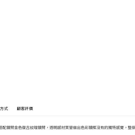
方式
顧客評價
鏡框，搭配鏡臂金色復古紋理鏡臂，透明感材質營做出色彩鏡框沒有的獨特感覺，