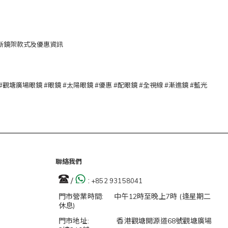
, 隨時獲取最新鏡架款式及優惠資訊
觀塘廣場 #觀塘廣場眼鏡 #眼鏡 #太陽眼鏡 #優惠 #配眼鏡 #全視線 #漸進鏡 #藍光
聯絡我們
/
:
+852 93158041
門市營業時間: 中午12時至晚上7時 (逢星期二
休息)
門市地址: 香港觀塘開源道68號觀塘廣場