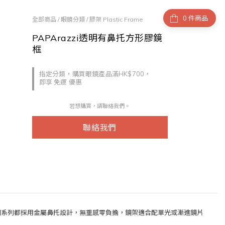
件商品
全部商品
/
眼鏡分類
/
膠架 Plastic Frame
PAPArazzi透明有鼻托方形膠鏡
框
指定分類，購買眼鏡產品滿HK$700，
即享 免運 優惠
若想購買，請聯絡我們。
聯絡我們
整個系列都採用金屬鼻托設計，無重感零負擔，鏡架適合配單光或漸進鏡片