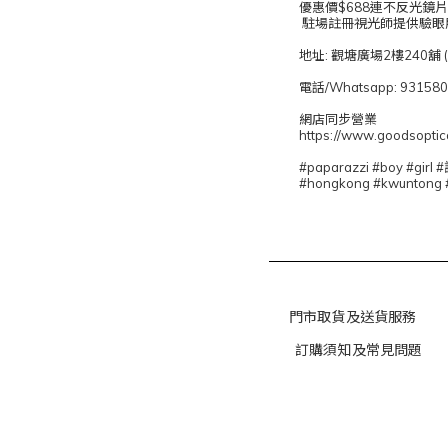
優惠價$688連不反光鏡
駐場註冊視光師提供驗眼
地址: 觀塘廣場2樓240舖
電話/Whatsapp: 93158
網店同步營業
https://www.goodsopti
#paparazzi #boy 
#hongkong #kwuntong 
門市取貨及送貨服務
訂購須知及常見問題