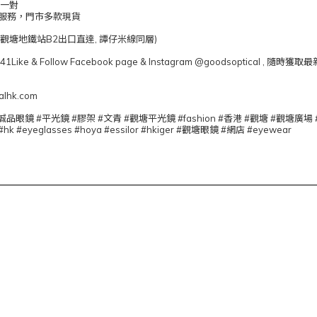
片一對
服務，門市多款現貨
 (觀塘地鐵站B2出口直達, 譚仔米線同層)
041Like & Follow Facebook page & Instagram @goodsoptical 
calhk.com
#girl #誠品眼鏡 #平光鏡 #膠架 #文青 #觀塘平光鏡 #fashion #香港 #觀塘 #
#hk #eyeglasses #hoya #essilor #hkiger #觀塘眼鏡 #網店 #eyewear