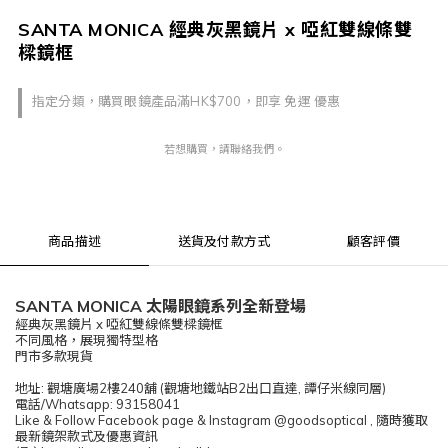
SANTA MONICA 經典灰黑鏡片 x 啞紅雙線條雙
樑鏡框
指定分類，購買眼鏡產品滿HK$700，即享 免運 優惠
若想購買，請聯絡我們。
商品描述
送貨及付款方式
顧客評價
SANTA MONICA 太陽眼鏡系列全新登場
經典灰黑鏡片 x 啞紅雙線條雙樑鏡框
不同風格，展現獨特型格
門市多款現貨
地址: 觀塘廣場2樓240舖 (觀塘地鐵站B2出口直達, 譚仔米線同層)
電話/Whatsapp: 93158041
Like & Follow Facebook page & Instagram @goodsoptical , 隨時獲取
最新鏡架款式及優惠資訊