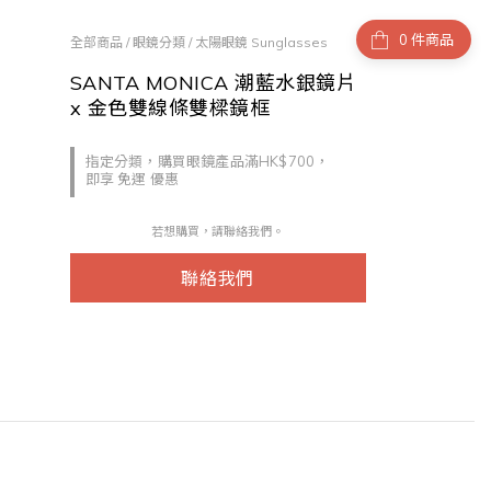
件商品
全部商品
/
眼鏡分類
/
太陽眼鏡 Sunglasses
SANTA MONICA 潮藍水銀鏡片
x 金色雙線條雙樑鏡框
指定分類，購買眼鏡產品滿HK$700，
即享 免運 優惠
若想購買，請聯絡我們。
聯絡我們