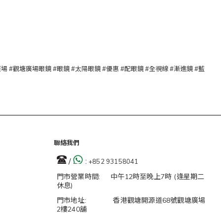
 #觀塘廣場 #觀塘廣場眼鏡 #眼鏡 #太陽眼鏡 #優惠 #配眼鏡 #全視線 #漸進鏡 #藍
聯絡我們
/
:
+852 93158041
門市營業時間: 中午12時至晚上7時 (逢星期二
休息)
門市地址: 香港觀塘開源道68號觀塘廣場
2樓240舖