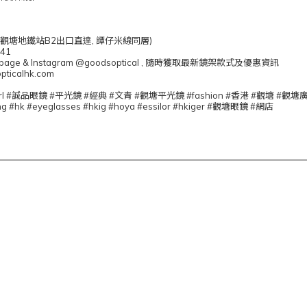
 (觀塘地鐵站B2出口直達, 譚仔米線同層)
041
book page & Instagram @goodsoptical , 隨時獲取最新鏡架款式及優惠資訊
pticalhk.com
 #girl #誠品眼鏡 #平光鏡 #經典 #文青 #觀塘平光鏡 #fashion #香港 #觀塘
g #hk #eyeglasses #hkig #hoya #essilor #hkiger #觀塘眼鏡 #網店