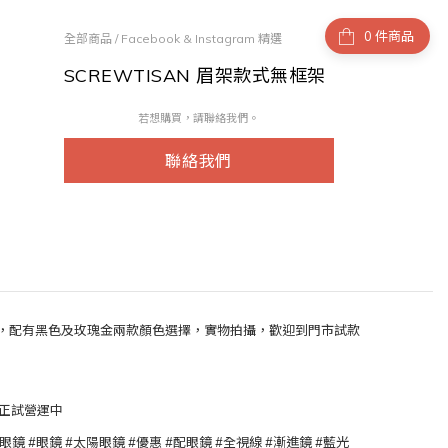
件商品
全部商品
/
Facebook & Instagram 精選
SCREWTISAN 眉架款式無框架
若想購買，請聯絡我們。
聯絡我們
型，配有黑色及玫瑰金兩款顏色選擇，實物拍攝，歡迎到門市試款
網店現正試營運中
塘廣場眼鏡 #眼鏡 #太陽眼鏡 #優惠 #配眼鏡 #全視線 #漸進鏡 #藍光