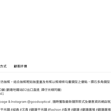
方式
顧客評價
，有框仿無框，結合無框輕如無重量及有框以框線條勾畫鏡型之優點，鑽石多角鏡
0舖 (觀塘地鐵站B2出口直達, 譚仔米線同層)
041
ebook page & Instagram @goodsoptical , 隨時獲取最新鏡架款式及優惠資訊
眼鏡 #平光鏡 #經典 #文青 #觀塘平光鏡 #fashion #香港 #觀塘 #觀塘廣場 #觀