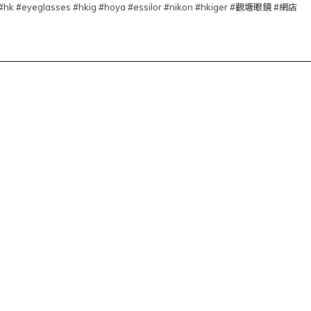
#hk #eyeglasses #hkig #hoya #essilor #nikon #hkiger #觀塘眼鏡 #網店