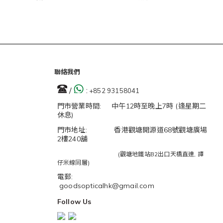
聯絡我們
/
:
+852 93158041
門市營業時間: 中午12時至晚上7時 (逢星期二
休息)
門市地址: 香港觀塘開源道68號觀塘廣場
2樓240舖
(觀塘地鐵站B2出口天橋直達, 譚
仔米線同層)
電郵:
goodsopticalhk@gmail.com
Follow Us