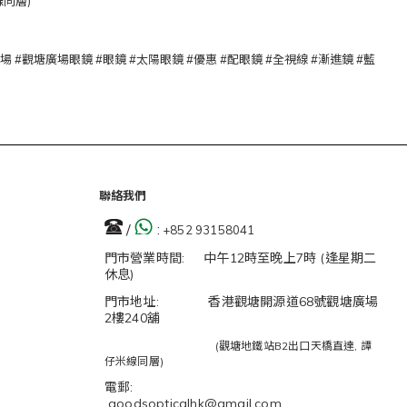
線同層)
 #觀塘廣場 #觀塘廣場眼鏡 #眼鏡 #太陽眼鏡 #優惠 #配眼鏡 #全視線 #漸進鏡 #藍
聯絡我們
/
:
+852 93158041
門市營業時間: 中午12時至晚上7時 (逢星期二
休息)
門市地址: 香港觀塘開源道68號觀塘廣場
2樓240舖
(觀塘地鐵站B2出口天橋直達, 譚
仔米線同層)
電郵:
goodsopticalhk@gmail.com