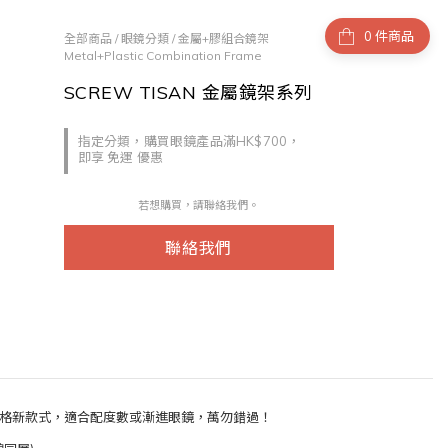
件商品
全部商品
/
眼鏡分類
/
金屬+膠組合鏡架
Metal+Plastic Combination Frame
SCREW TISAN 金屬鏡架系列
指定分類，購買眼鏡產品滿HK$700，
即享 免運 優惠
若想購買，請聯絡我們。
聯絡我們
同風格新款式，適合配度數或漸進眼鏡，萬勿錯過！