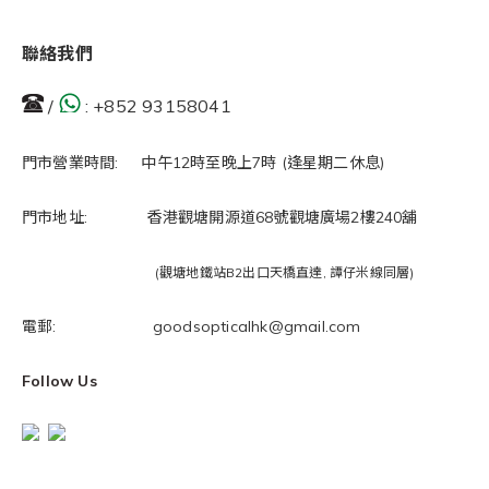
聯絡我們
/
:
+852 93158041
門市營業時間: 中午12時至晚上7時 (逢星期二休息)
門市地址: 香港觀塘開源道68號觀塘廣場2樓240舖
(觀塘地鐵站B2出口天橋直達, 譚仔米線同層)
電郵: goodsopticalhk@gmail.com
Follow Us