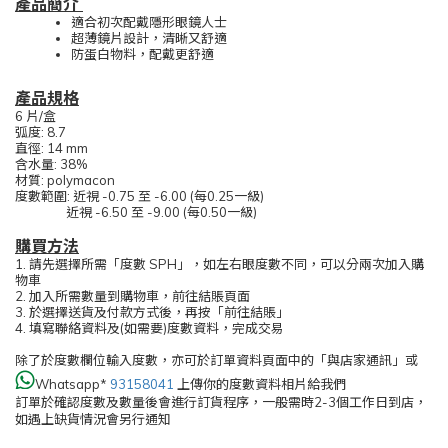
產品簡介
適合初次配戴隱形眼鏡人士
超薄鏡片設計，清晰又舒適
防蛋白物料，配戴更舒適
產品規格
6 片/盒
弧度: 8.7
直徑: 14 mm
含水量: 38%
材質: polymacon
度數範圍: 近視 -0.75 至 -6.00 (每0.25一級)
近視 -6.50 至 -9.00 (每0.50一級)
購買方法
1. 請先選擇所需「度數 SPH」，如左右眼度數不同，可以分兩次加入購
物車
2. 加入所需數量到購物車，前往結賬頁面
3. 於選擇送貨及付款方式後，再按「前往結賬」
4. 填寫聯絡資料及(如需要)度數資料，完成交易
除了於度數欄位輸入度數，亦可於訂單資料頁面中的「與店家通訊」或
Whatsapp*
93158041
上傳你的度數資料相片給我們
訂單於確認度數及數量後會進行訂貨程序，一般需時2-3個工作日到店，
如遇上缺貨情況會另行通知