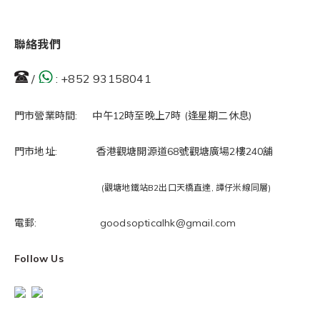
聯絡我們
/
:
+852 93158041
門市營業時間: 中午12時至晚上7時 (逢星期二休息)
門市地址: 香港觀塘開源道68號觀塘廣場2樓240舖
(觀塘地鐵站B2出口天橋直達, 譚仔米線同層)
電郵: goodsopticalhk@gmail.com
Follow Us