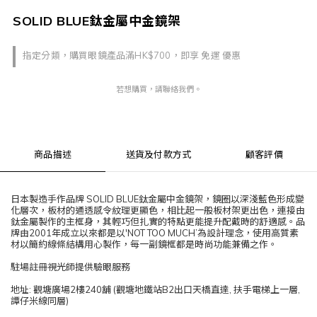
SOLID BLUE鈦金屬中金鏡架
指定分類，購買眼鏡產品滿HK$700，即享 免運 優惠
若想購買，請聯絡我們。
商品描述
送貨及付款方式
顧客評價
日本製造手作品牌 SOLID BLUE鈦金屬中金鏡架，鏡圈以深淺藍色形成變
化層次，板材的通透感令紋理更顯色，相比起一般板材架更出色，連接由
鈦金屬製作的主框身，其輕巧但扎實的特點更能提升配戴時的舒適感。品
牌由2001年成立以來都是以'NOT TOO MUCH’為設計理念，使用高質素
材以簡約線條結構用心製作，每一副鏡框都是時尚功能兼備之作。
駐場註冊視光師提供驗眼服務
地址: 觀塘廣場2樓240舖 (觀塘地鐵站B2出口天橋直達, 扶手電梯上一層,
譚仔米線同層)