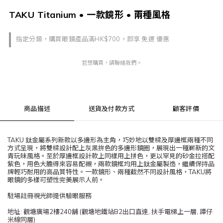
TAKU Titanium • 一款鏡形 • 兩種風格
指定分類，購買眼鏡產品滿HK$700，即享 免運 優惠
若想購買，請聯絡我們。
商品描述
送貨及付款方式
顧客評價
TAKU 鈦金屬系列新款以多邊形為主角，巧妙地以雙樑及厚邊框兩種不同
方式呈現，將雙樑設計配上灰黑拚色的多邊形鏡圈，展現出一種嶄新的文
青玩味風格。至於厚邊框設計款上同樣用上拼色，更以罕見的砂金拉搭配
紫色，用色大膽得來容易配襯，兩款鏡框均用上鈦金屬製造，繼續保持品
牌輕巧耐用的高品質特性。一款鏡形、兩種截然不同設計風格，TAKU將
眼鏡的多樣可塑性完美展示人前。
駐場註冊視光師提供驗眼服務
地址: 觀塘廣場2樓240舖 (觀塘地鐵站B2出口直達, 扶手電梯上一層, 譚仔
米線同層)