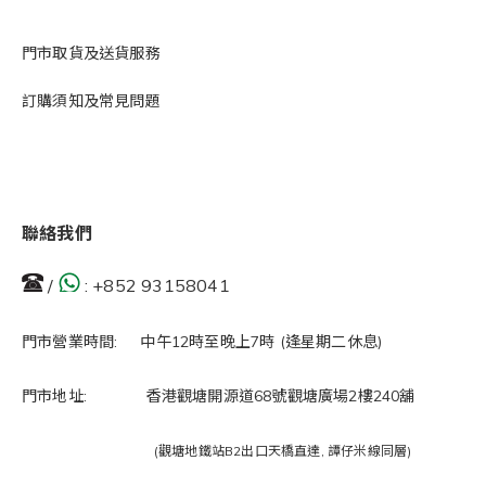
門市取貨及送貨服務
訂購須知及常見問題
聯絡我們
/
:
+852 93158041
門市營業時間: 中午12時至晚上7時 (逢星期二休息)
門市地址: 香港觀塘開源道68號觀塘廣場2樓240舖
(觀塘地鐵站B2出口天橋直達, 譚仔米線同層)