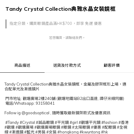
Tandy Crystal Collection典雅水晶女裝鏡框
指定分類，購買眼鏡產品滿HK$700，即享 免運 優惠
若想購買，請聯絡我們。
商品描述
送貨及付款方式
顧客評價
Tandy Crystal Collection典雅水晶女裝鏡框，金屬及膠架框形上場，適
合配單光及漸進鏡片
門市地址: 觀塘廣場2樓240舖 (觀塘地鐵站B2出口直達, 譚仔米線同層)
電話/Whatsapp: 93158041
Follow ig @goodsoptical , 隨時獲取最新鏡架款式及優惠資訊
#Tandy #Crystal #誠品眼鏡 #平光鏡 #girl #觀塘平光鏡 #fashion #香港
#觀塘 #觀塘廣場 #觀塘廣場眼鏡 #眼鏡 #太陽眼鏡 #優惠 #配眼鏡 #全視
線 #漸進鏡 #藍光 #男裝 #女裝 #hongkong #kwuntong #hk