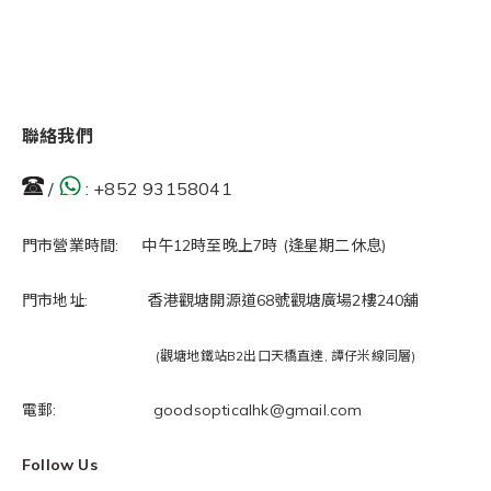
聯絡我們
/
:
+852 93158041
門市營業時間: 中午12時至晚上7時 (逢星期二休息)
門市地址: 香港觀塘開源道68號觀塘廣場2樓240舖
(觀塘地鐵站B2出口天橋直達, 譚仔米線同層)
電郵: goodsopticalhk@gmail.com
Follow Us