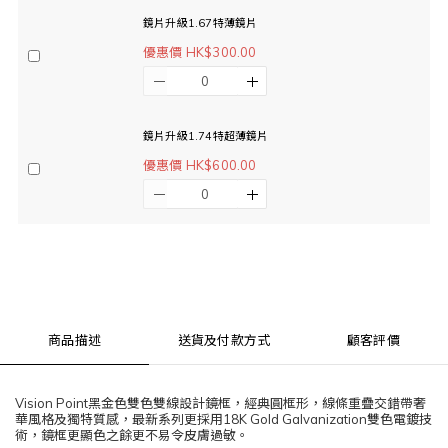
鏡片升級1.67特薄鏡片
優惠價 HK$300.00
鏡片升級1.74特超薄鏡片
優惠價 HK$600.00
商品描述
送貨及付款方式
顧客評價
Vision Point黑金色雙色雙線設計鏡框，經典圓框形，線條重疊交錯帶奢
華風格及獨特質感，最新系列更採用18K Gold Galvanization雙色電鍍技
術，鏡框更顯色之餘更不易令皮膚過敏。