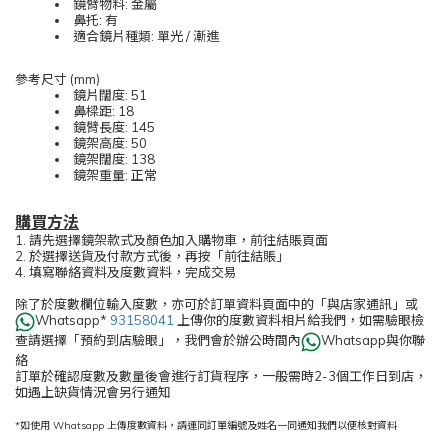
鏡臂物料: 金屬
鼻托: 有
適合鏡片種類: 單光 / 漸進
參考尺寸 (mm)
鏡片闊度: 51
鼻樑距: 18
鏡臂長度: 145
鏡架高度: 50
鏡架闊度: 138
鏡架重量: 正常
購買方法
1. 請先選擇鏡架款式及顏色加入購物車，前往結賬頁面
2. 於選擇送貨及付款方式後，再按「前往結賬」
4. 填寫聯絡資料及度數資料，完成交易
除了於度數欄位輸入度數，亦可於訂單資料頁面中的「與店家通訊」或
Whatsapp*
93158041
上傳你的度數資料相片給我們，如需驗眼檢
查請選擇「預約到店驗眼」，我們會於辦公時間內
Whatsapp與你聯
絡
訂單於確認度數及數量後會進行訂貨程序，一般需時2-3個工作日到店，
如遇上缺貨情況會另行通知
*如使用 Whatsapp 上傳度數資料，請連同訂單編號及姓名一同通知我們以便核對資料